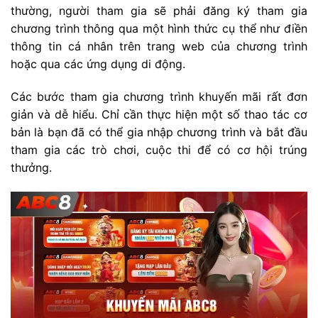
thường, người tham gia sẽ phải đăng ký tham gia
chương trình thông qua một hình thức cụ thể như điền
thông tin cá nhân trên trang web của chương trình
hoặc qua các ứng dụng di động.
Các bước tham gia chương trình khuyến mãi rất đơn
giản và dễ hiểu. Chỉ cần thực hiện một số thao tác cơ
bản là bạn đã có thể gia nhập chương trình và bắt đầu
tham gia các trò chơi, cuộc thi để có cơ hội trúng
thưởng.