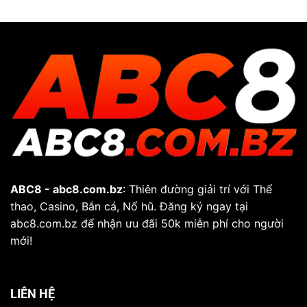
ABC8
- abc8.com.bz
: Thiên đường giải trí với Thể
thao, Casino, Bắn cá, Nổ hũ. Đăng ký ngay tại
abc8.com.bz để nhận ưu đãi 50k miễn phí cho người
mới!
LIÊN HỆ