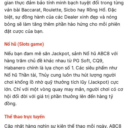
gian thực đảm bảo tính minh bạch tuyệt đối trong từng
ván bài Baccarat, Roulette, Sicbo hay Rồng Hổ. Đặc
biệt, sự đồng hành của các Dealer xinh đẹp và nóng
bỏng sẽ làm tăng thêm phần hào hứng cho mỗi phiên
đặt cược của bạn.
Nổ hũ (Slots game)
Nếu bạn đam mê săn Jackpot, sảnh Nổ hũ ABC8 với
hàng trăm chủ đề khác nhau từ PG Soft, CQ9,
Habanero chính là lựa chọn số 1. Các siêu phẩm như
Nổ hũ Thần tài, Thủy cung luôn thu hút lượng người
chơi khổng lồ nhờ quỹ thưởng tích lũy (Jackpot) cực
lớn. Chỉ với một vòng quay may mắn, người chơi có cơ
hội đổi đời với giá trị phần thưởng lên đến hàng tỷ
đồng.
Thể thao trực tuyến
Cập nhật hàng nghìn sự kiện thể thao mỗi ngày, ABC8