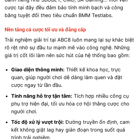
cược tại đây đều đảm bảo tính minh bạch và công
bằng tuyệt đối theo tiêu chuẩn BMM Testlabs.
Nền tảng cá cược tối ưu và đẳng cấp
Trải nghiệm giải trí tại ABC8 luôn mang lại sự khác biệt
rõ rệt nhờ sự đầu tư mạnh mẽ vào công nghệ. Những
giá trị cốt lõi làm nên sức hút của hệ thống bao gồm:
Giao diện thông minh:
Thiết kế khoa học, trực
quan, giúp người chơi dễ dàng làm quen và đặt
cược ngay từ lần đầu.
Tính năng hỗ trợ tận tâm:
Tích hợp nhiều công cụ
phụ trợ hiện đại, tối ưu hóa cơ hội thắng cược cho
người chơi.
Tốc độ xử lý vượt trội:
Đường truyền ổn định, cam
kết không giật lag hay gián đoạn trong suốt quá
trình trải nghiệm.