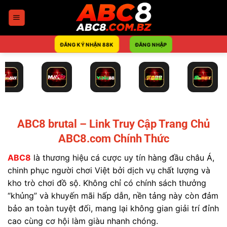
Chuyển
đến
nội
dung
ĐĂNG NHẬP
ĐĂNG KÝ NHẬN 88K
ABC8 brutal – Link Truy Cập Trang Chủ
ABC8.com Chính Thức
ABC8
là thương hiệu cá cược uy tín hàng đầu châu Á,
chinh phục người chơi Việt bởi dịch vụ chất lượng và
kho trò chơi đồ sộ. Không chỉ có chính sách thưởng
“khủng” và khuyến mãi hấp dẫn, nền tảng này còn đảm
bảo an toàn tuyệt đối, mang lại không gian giải trí đỉnh
cao cùng cơ hội làm giàu nhanh chóng.