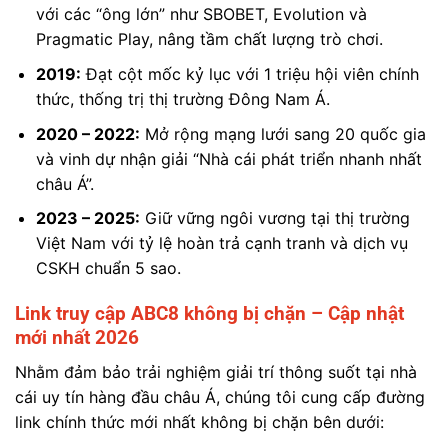
với các “ông lớn” như SBOBET, Evolution và
Pragmatic Play, nâng tầm chất lượng trò chơi.
2019:
Đạt cột mốc kỷ lục với 1 triệu hội viên chính
thức, thống trị thị trường Đông Nam Á.
2020 – 2022:
Mở rộng mạng lưới sang 20 quốc gia
và vinh dự nhận giải “Nhà cái phát triển nhanh nhất
châu Á”.
2023 – 2025:
Giữ vững ngôi vương tại thị trường
Việt Nam với tỷ lệ hoàn trả cạnh tranh và dịch vụ
CSKH chuẩn 5 sao.
Link truy cập ABC8 không bị chặn – Cập nhật
mới nhất 2026
Nhằm đảm bảo trải nghiệm giải trí thông suốt tại nhà
cái uy tín hàng đầu châu Á, chúng tôi cung cấp đường
link chính thức mới nhất không bị chặn bên dưới: