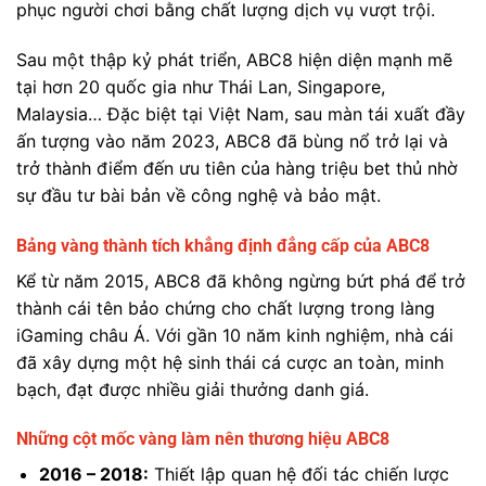
phục người chơi bằng chất lượng dịch vụ vượt trội.
Sau một thập kỷ phát triển, ABC8 hiện diện mạnh mẽ
tại hơn 20 quốc gia như Thái Lan, Singapore,
Malaysia… Đặc biệt tại Việt Nam, sau màn tái xuất đầy
ấn tượng vào năm 2023, ABC8 đã bùng nổ trở lại và
trở thành điểm đến ưu tiên của hàng triệu bet thủ nhờ
sự đầu tư bài bản về công nghệ và bảo mật.
Bảng vàng thành tích khẳng định đẳng cấp của ABC8
Kể từ năm 2015, ABC8 đã không ngừng bứt phá để trở
thành cái tên bảo chứng cho chất lượng trong làng
iGaming châu Á. Với gần 10 năm kinh nghiệm, nhà cái
đã xây dựng một hệ sinh thái cá cược an toàn, minh
bạch, đạt được nhiều giải thưởng danh giá.
Những cột mốc vàng làm nên thương hiệu ABC8
2016 – 2018:
Thiết lập quan hệ đối tác chiến lược