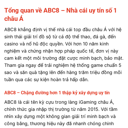
Tổng quan về ABC8 – Nhà cái uy tín số 1
châu Á
ABC8 khẳng định vị thế nhà cái top đầu châu Á với hệ
sinh thái giải trí đồ sộ từ cá độ thể thao, đá gà, đến
casino và nổ hũ độc quyền. Với hơn 10 năm kinh
nghiệm và chứng nhận hợp pháp quốc tế, đơn vị này
cam kết một môi trường đặt cược minh bạch, bảo mật.
Tham gia ngay để trải nghiệm hệ thống game chuẩn 5
sao và săn quà tặng lên đến hàng trăm triệu đồng mỗi
tuần qua các sự kiện hoàn trả hấp dẫn.
ABC8 – Chặng đường hơn 1 thập kỷ xây dựng uy tín
ABC8 là cái tên kỳ cựu trong làng iGaming châu Á,
chính thức gia nhập thị trường từ năm 2015. Với tầm
nhìn xây dựng một không gian giải trí minh bạch và
công bằng, thương hiệu này đã nhanh chóng chinh