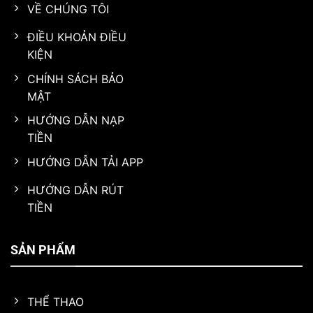
VỀ CHÚNG TÔI
ĐIỀU KHOẢN ĐIỀU
KIỆN
CHÍNH SÁCH BẢO
MẬT
HƯỚNG DẪN NẠP
TIỀN
HƯỚNG DẪN TẢI APP
HƯỚNG DẪN RÚT
TIỀN
SẢN PHẨM
THỂ THAO