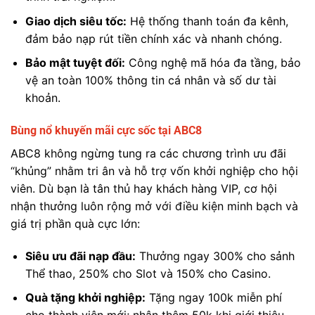
Giao dịch siêu tốc:
Hệ thống thanh toán đa kênh,
đảm bảo nạp rút tiền chính xác và nhanh chóng.
Bảo mật tuyệt đối:
Công nghệ mã hóa đa tầng, bảo
vệ an toàn 100% thông tin cá nhân và số dư tài
khoản.
Bùng nổ khuyến mãi cực sốc tại ABC8
ABC8 không ngừng tung ra các chương trình ưu đãi
“khủng” nhằm tri ân và hỗ trợ vốn khởi nghiệp cho hội
viên. Dù bạn là tân thủ hay khách hàng VIP, cơ hội
nhận thưởng luôn rộng mở với điều kiện minh bạch và
giá trị phần quà cực lớn:
Siêu ưu đãi nạp đầu:
Thưởng ngay 300% cho sảnh
Thể thao, 250% cho Slot và 150% cho Casino.
Quà tặng khởi nghiệp:
Tặng ngay 100k miễn phí