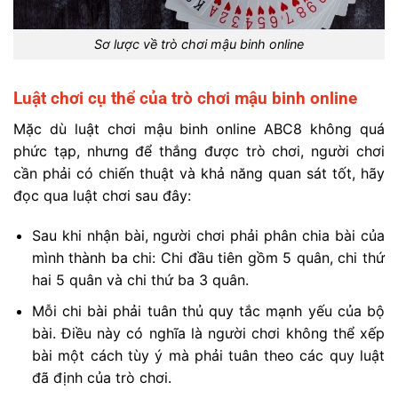
Sơ lược về trò chơi mậu binh online
Luật chơi cụ thể của trò chơi mậu binh online
Mặc dù luật chơi mậu binh online ABC8 không quá
phức tạp, nhưng để thắng được trò chơi, người chơi
cần phải có chiến thuật và khả năng quan sát tốt, hãy
đọc qua luật chơi sau đây:
Sau khi nhận bài, người chơi phải phân chia bài của
mình thành ba chi: Chi đầu tiên gồm 5 quân, chi thứ
hai 5 quân và chi thứ ba 3 quân.
Mỗi chi bài phải tuân thủ quy tắc mạnh yếu của bộ
bài. Điều này có nghĩa là người chơi không thể xếp
bài một cách tùy ý mà phải tuân theo các quy luật
đã định của trò chơi.