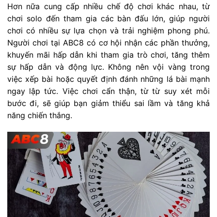
Hơn nữa cung cấp nhiều chế độ chơi khác nhau, từ
chơi solo đến tham gia các bàn đấu lớn, giúp người
chơi có nhiều sự lựa chọn và trải nghiệm phong phú.
Người chơi tại ABC8 có cơ hội nhận các phần thưởng,
khuyến mãi hấp dẫn khi tham gia trò chơi, tăng thêm
sự hấp dẫn và động lực. Không nên vội vàng trong
việc xếp bài hoặc quyết định đánh những lá bài mạnh
ngay lập tức. Việc chơi cẩn thận, từ từ suy xét mỗi
bước đi, sẽ giúp bạn giảm thiểu sai lầm và tăng khả
năng chiến thắng.