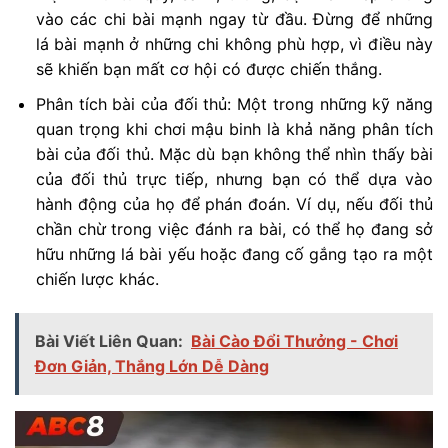
vào các chi bài mạnh ngay từ đầu. Đừng để những
lá bài mạnh ở những chi không phù hợp, vì điều này
sẽ khiến bạn mất cơ hội có được chiến thắng.
Phân tích bài của đối thủ: Một trong những kỹ năng
quan trọng khi chơi mậu binh là khả năng phân tích
bài của đối thủ. Mặc dù bạn không thể nhìn thấy bài
của đối thủ trực tiếp, nhưng bạn có thể dựa vào
hành động của họ để phán đoán. Ví dụ, nếu đối thủ
chần chừ trong việc đánh ra bài, có thể họ đang sở
hữu những lá bài yếu hoặc đang cố gắng tạo ra một
chiến lược khác.
Bài Viết Liên Quan:
Bài Cào Đổi Thưởng - Chơi
Đơn Giản, Thắng Lớn Dễ Dàng