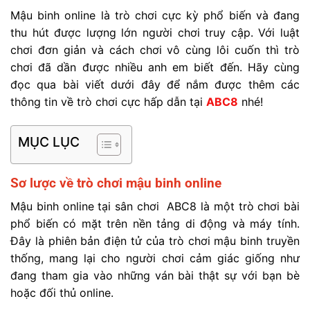
Mậu binh online là trò chơi cực kỳ phổ biến và đang
thu hút được lượng lớn người chơi truy cập. Với luật
chơi đơn giản và cách chơi vô cùng lôi cuốn thì trò
chơi đã dần được nhiều anh em biết đến. Hãy cùng
đọc qua bài viết dưới đây để nắm được thêm các
thông tin về trò chơi cực hấp dẫn tại
ABC8
nhé!
MỤC LỤC
Sơ lược về trò chơi mậu binh online
Mậu binh online tại sân chơi ABC8 là một trò chơi bài
phổ biến có mặt trên nền tảng di động và máy tính.
Đây là phiên bản điện tử của trò chơi mậu binh truyền
thống, mang lại cho người chơi cảm giác giống như
đang tham gia vào những ván bài thật sự với bạn bè
hoặc đối thủ online.