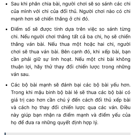
Sau khi phân chia bài, người chơi sẽ so sánh các chi
của mình với chi của đối thủ. Người chơi nào có chi
mạnh hơn sẽ chiến thắng ở chi đó.
Điểm số sẽ được tính dựa trên việc so sánh từng
chi. Nếu người chơi thắng tất cả ba chi, họ sẽ chiến
thắng ván bài. Nếu thua một hoặc hai chi, người
chơi sẽ thua ván bài. Bên cạnh đó, khi xếp bài, bạn
cần phải giữ sự linh hoạt. Nếu một chi bài không
thuận lợi, hãy thử thay đổi chiến lược trong những
ván sau.
Các bộ bài mạnh sẽ đánh bại các bộ bài yếu hơn.
Trong khi mậu binh bộ bài lẻ sẽ thua các bộ bài có
giá trị cao hơn cần chú ý đến cách đối thủ xếp bài
và cách họ thay đổi chiến lược qua các ván. Điều
này giúp bạn nhận ra điểm mạnh và điểm yếu của
họ để đưa ra những quyết định hợp lý.