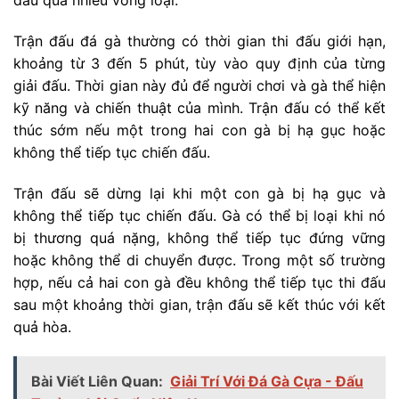
đấu qua nhiều vòng loại.
Trận đấu đá gà thường có thời gian thi đấu giới hạn,
khoảng từ 3 đến 5 phút, tùy vào quy định của từng
giải đấu. Thời gian này đủ để người chơi và gà thể hiện
kỹ năng và chiến thuật của mình. Trận đấu có thể kết
thúc sớm nếu một trong hai con gà bị hạ gục hoặc
không thể tiếp tục chiến đấu.
Trận đấu sẽ dừng lại khi một con gà bị hạ gục và
không thể tiếp tục chiến đấu. Gà có thể bị loại khi nó
bị thương quá nặng, không thể tiếp tục đứng vững
hoặc không thể di chuyển được. Trong một số trường
hợp, nếu cả hai con gà đều không thể tiếp tục thi đấu
sau một khoảng thời gian, trận đấu sẽ kết thúc với kết
quả hòa.
Bài Viết Liên Quan:
Giải Trí Với Đá Gà Cựa - Đấu