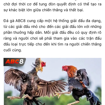
chờ đợi thời cơ để tung đòn quyết định có thể tạo ra
sự khác biệt lớn giữa chiến thắng và thất bại.
Đá gà ABC8 cung cấp một hệ thống giải đấu đa dạng,
từ các giải đấu nhỏ cho đến các giải đấu lớn với những
phần thưởng hấp dẫn. Mỗi giải đấu đều có quy định rõ
ràng và người chơi sẽ phải tham gia vào các trận đấu
đấu loại trực tiếp cho đến khi tìm ra người chiến thắng
cuối cùng.