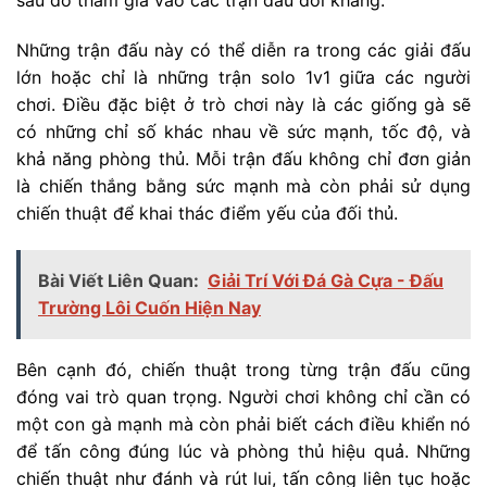
sau đó tham gia vào các trận đấu đối kháng.
Những trận đấu này có thể diễn ra trong các giải đấu
lớn hoặc chỉ là những trận solo 1v1 giữa các người
chơi. Điều đặc biệt ở trò chơi này là các giống gà sẽ
có những chỉ số khác nhau về sức mạnh, tốc độ, và
khả năng phòng thủ. Mỗi trận đấu không chỉ đơn giản
là chiến thắng bằng sức mạnh mà còn phải sử dụng
chiến thuật để khai thác điểm yếu của đối thủ.
Bài Viết Liên Quan:
Giải Trí Với Đá Gà Cựa - Đấu
Trường Lôi Cuốn Hiện Nay
Bên cạnh đó, chiến thuật trong từng trận đấu cũng
đóng vai trò quan trọng. Người chơi không chỉ cần có
một con gà mạnh mà còn phải biết cách điều khiển nó
để tấn công đúng lúc và phòng thủ hiệu quả. Những
chiến thuật như đánh và rút lui, tấn công liên tục hoặc