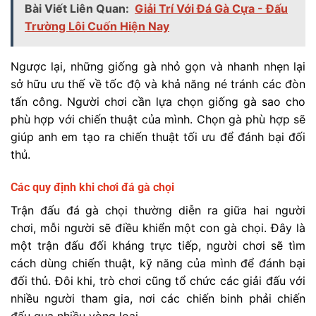
Bài Viết Liên Quan:
Giải Trí Với Đá Gà Cựa - Đấu
Trường Lôi Cuốn Hiện Nay
Ngược lại, những giống gà nhỏ gọn và nhanh nhẹn lại
sở hữu ưu thế về tốc độ và khả năng né tránh các đòn
tấn công. Người chơi cần lựa chọn giống gà sao cho
phù hợp với chiến thuật của mình. Chọn gà phù hợp sẽ
giúp anh em tạo ra chiến thuật tối ưu để đánh bại đối
thủ.
Các quy định khi chơi đá gà chọi
Trận đấu đá gà chọi thường diễn ra giữa hai người
chơi, mỗi người sẽ điều khiển một con gà chọi. Đây là
một trận đấu đối kháng trực tiếp, người chơi sẽ tìm
cách dùng chiến thuật, kỹ năng của mình để đánh bại
đối thủ. Đôi khi, trò chơi cũng tổ chức các giải đấu với
nhiều người tham gia, nơi các chiến binh phải chiến