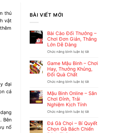
m thú
BÀI VIẾT MỚI
h vật
 thêm
Bài Cào Đổi Thưởng –
Chơi Đơn Giản, Thắng
Lớn Dễ Dàng
Chức năng bình luận bị tắt
ở
Bài
Cào
Game Mậu Binh – Chơi
Đổi
Hay, Thưởng Khủng,
Thưởng
Đổi Quà Chất
–
Chức năng bình luận bị tắt
ở
Chơi
y đại
Game
Đơn
on cá
Mậu
Giản,
Mậu Binh Online – Sân
Binh
Thắng
Chơi Đỉnh, Trải
–
Lớn
Nghiệm Kịch Tính
Chơi
Dễ
 dạng
Chức năng bình luận bị tắt
ở
Hay,
Dàng
Mậu
Thưởng
. Bên
Binh
Khủng,
Đá Gà Chọi – Bí Quyết
vụ nổ
Online
Đổi
Chọn Gà Bách Chiến
–
Quà