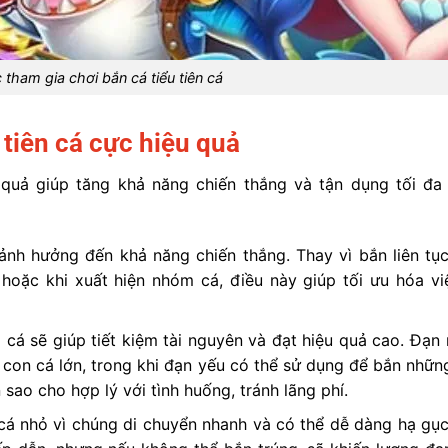
tham gia chơi bắn cá tiểu tiên cá
tiên cá cực hiệu quả
quả giúp tăng khả năng chiến thắng và tận dụng tối đa
ảnh hưởng đến khả năng chiến thắng. Thay vì bắn liên tục
hoặc khi xuất hiện nhóm cá, điều này giúp tối ưu hóa vi
i cá sẽ giúp tiết kiệm tài nguyên và đạt hiệu quả cao. Đạn
 con cá lớn, trong khi đạn yếu có thể sử dụng để bắn nhữn
ao cho hợp lý với tình huống, tránh lãng phí.
á nhỏ vì chúng di chuyển nhanh và có thể dễ dàng hạ gục