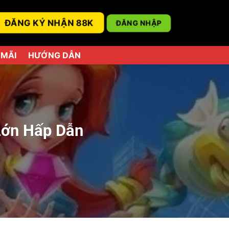
ĐĂNG KÝ NHẬN 88K
ĐĂNG NHẬP
 MÃI
HƯỚNG DẪN
Lớn Hấp Dẫn