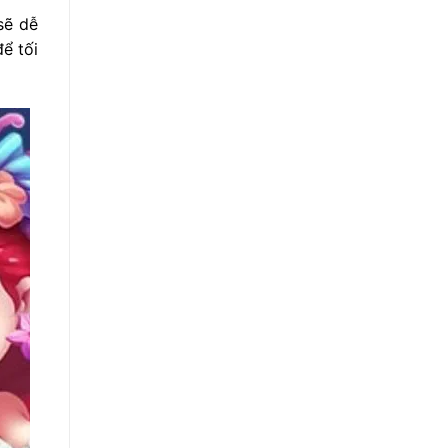
sẽ dễ
ể tối