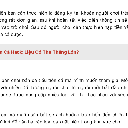
ên bạn cần thực hiện là đăng ký tài khoản người chơi trê
ng rất đơn giản, sau khi hoàn tất việc điền thông tin sẽ
ào trò chơi. Sau đó người chơi cần thực hiện nạp tiền và
a cá cược.
ắn Cá Hack: Liệu Có Thể Thắng Lớn?
t bàn chơi bắn cá tiểu tiên cá mà mình muốn tham gia. Mỗ
với nhiều đối tượng người chơi từ người mới bắt đầu ch
ơi sẽ được cung cấp nhiều loại vũ khí khác nhau với sức
i cá mà muốn săn bắt sẽ ảnh hưởng trực tiếp đến chiến t
 khí để bắn hạ các loài cá xuất hiện trong khu vực chơi.