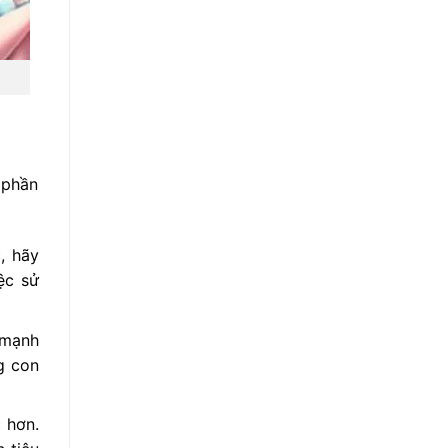
 phần
, hãy
ệc sử
 mạnh
g con
 hơn.