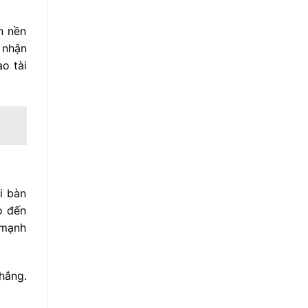
n nền
 nhận
o tài
i bàn
o đến
 mạnh
hắng.