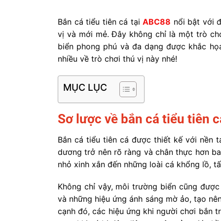
Bắn cá tiểu tiên cá tại
ABC88
nổi bật với 
vị và mới mẻ. Đây không chỉ là một trò chơ
biển phong phú và đa dạng được khắc họa 
nhiều về trò chơi thú vị này nhé!
MỤC LỤC
Sơ lược về bắn cá tiểu tiên c
Bắn cá tiểu tiên cá được thiết kế với nền 
dương trở nên rõ ràng và chân thực hơn bao
nhỏ xinh xắn đến những loài cá khổng lồ, tấ
Không chỉ vậy, môi trường biển cũng được t
và những hiệu ứng ánh sáng mờ ảo, tạo nê
cạnh đó, các hiệu ứng khi người chơi bắn t