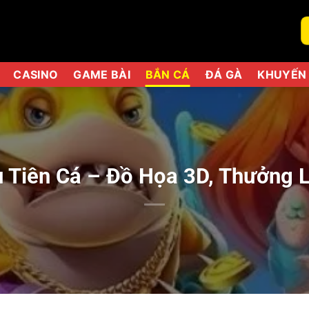
CASINO
GAME BÀI
BẮN CÁ
ĐÁ GÀ
KHUYẾN
u Tiên Cá – Đồ Họa 3D, Thưởng 