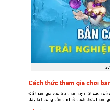
Sơ 
Cách thức tham gia chơi bắn 
Để tham gia vào trò chơi này một cách dễ
đây là hướng dẫn chi tiết cách thức tham gia