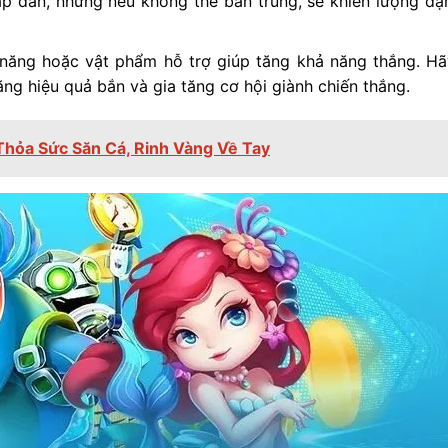
p dẫn, nhưng nếu không thể bắn trúng, sẽ khiến lượng đạn
 năng hoặc vật phẩm hỗ trợ giúp tăng khả năng thắng. Hã
ng hiệu quả bắn và gia tăng cơ hội giành chiến thắng.
Thỏa Sức Săn Cá, Rinh Vàng Về Tay