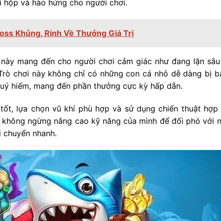
ồi hộp và hào hứng cho người chơi.
Boss Khủng, Rinh Về Thưởng Giá Trị
này mang đến cho người chơi cảm giác như đang lặn sâu
 Trò chơi này không chỉ có những con cá nhỏ dễ dàng bị b
quý hiếm, mang đến phần thưởng cực kỳ hấp dẫn.
tốt, lựa chọn vũ khí phù hợp và sử dụng chiến thuật hợp 
hải không ngừng nâng cao kỹ năng của mình để đối phó với 
di chuyển nhanh.