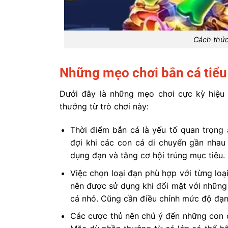
Cách thức 
Những mẹo chơi bắn cá tiểu 
Dưới đây là những mẹo chơi cực kỳ hiệu 
thưởng từ trò chơi này:
Thời điểm bắn cá là yếu tố quan trọng 
đợi khi các con cá di chuyển gần nhau 
dụng đạn và tăng cơ hội trúng mục tiêu.
Việc chọn loại đạn phù hợp với từng loạ
nên được sử dụng khi đối mặt với những
cá nhỏ. Cũng cần điều chỉnh mức độ đạn s
Các cược thủ nên chú ý đến những con c