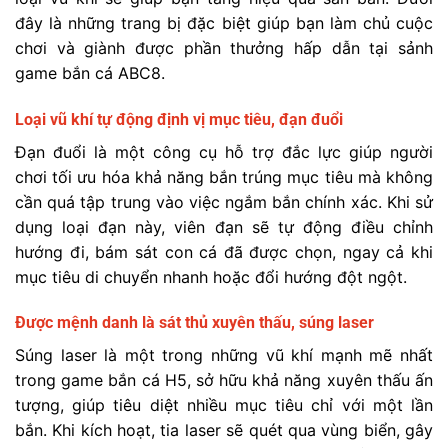
đây là những trang bị đặc biệt giúp bạn làm chủ cuộc
chơi và giành được phần thưởng hấp dẫn tại sảnh
game bắn cá ABC8.
Loại vũ khí tự động định vị mục tiêu, đạn đuổi
Đạn đuổi là một công cụ hỗ trợ đắc lực giúp người
chơi tối ưu hóa khả năng bắn trúng mục tiêu mà không
cần quá tập trung vào việc ngắm bắn chính xác. Khi sử
dụng loại đạn này, viên đạn sẽ tự động điều chỉnh
hướng đi, bám sát con cá đã được chọn, ngay cả khi
mục tiêu di chuyển nhanh hoặc đổi hướng đột ngột.
Được mệnh danh là sát thủ xuyên thấu, súng laser
Súng laser là một trong những vũ khí mạnh mẽ nhất
trong game bắn cá H5, sở hữu khả năng xuyên thấu ấn
tượng, giúp tiêu diệt nhiều mục tiêu chỉ với một lần
bắn. Khi kích hoạt, tia laser sẽ quét qua vùng biển, gây