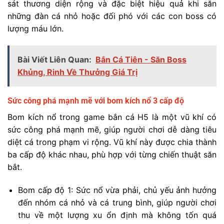
sát thương diện rộng và đặc biệt hiệu quả khi săn
những đàn cá nhỏ hoặc đối phó với các con boss có
lượng máu lớn.
Bài Viết Liên Quan:
Bắn Cá Tiên - Săn Boss
Khủng, Rinh Về Thưởng Giá Trị
Sức công phá mạnh mẽ với bom kích nổ 3 cấp độ
Bom kích nổ trong game bắn cá H5 là một vũ khí có
sức công phá mạnh mẽ, giúp người chơi dễ dàng tiêu
diệt cá trong phạm vi rộng. Vũ khí này được chia thành
ba cấp độ khác nhau, phù hợp với từng chiến thuật săn
bắt.
Bom cấp độ 1: Sức nổ vừa phải, chủ yếu ảnh hưởng
đến nhóm cá nhỏ và cá trung bình, giúp người chơi
thu về một lượng xu ổn định mà không tốn quá