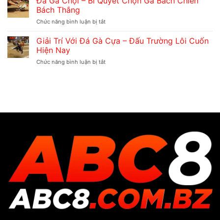
Đá Gà Chọi – Bí Quyết Chọn Gà Bách Chiến
Dàng
Online
Khủng,
Bách Thắng
–
Đổi
Chức năng bình luận bị tắt
ở
Sân
Quà
Đá
Chơi
Chất
Gà
Giải Trí Với Đá Gà Cựa – Đấu Trường Lôi Cuốn
Đỉnh,
Chọi
Trải
Hiện Nay
–
Nghiệm
Chức năng bình luận bị tắt
ở
Bí
Kịch
Giải
Quyết
Tính
Trí
Chọn
Với
Gà
Đá
Bách
Gà
Chiến
Cựa
Bách
–
Thắng
Đấu
Trường
Lôi
Cuốn
Hiện
Nay