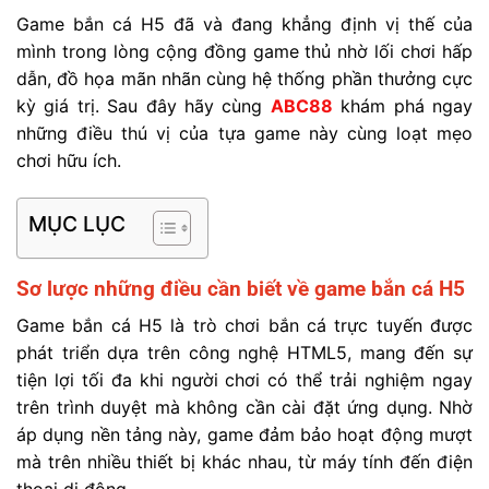
Game bắn cá H5 đã và đang khẳng định vị thế của
mình trong lòng cộng đồng game thủ nhờ lối chơi hấp
dẫn, đồ họa mãn nhãn cùng hệ thống phần thưởng cực
kỳ giá trị. Sau đây hãy cùng
ABC88
khám phá ngay
những điều thú vị của tựa game này cùng loạt mẹo
chơi hữu ích.
MỤC LỤC
Sơ lược những điều cần biết về game bắn cá H5
Game bắn cá H5 là trò chơi bắn cá trực tuyến được
phát triển dựa trên công nghệ HTML5, mang đến sự
tiện lợi tối đa khi người chơi có thể trải nghiệm ngay
trên trình duyệt mà không cần cài đặt ứng dụng. Nhờ
áp dụng nền tảng này, game đảm bảo hoạt động mượt
mà trên nhiều thiết bị khác nhau, từ máy tính đến điện