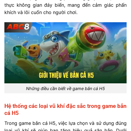
thực không gian đáy biển, mang đến cảm giác phấn
khích và lôi cuốn cho người chơi.
Những điều cần biết về game bắn cá H5
Hệ thống các loại vũ khí đặc sắc trong game bắn
cá H5
Trong game bắn cá H5, việc lựa chọn và sử dụng đúng
loại vũ khí sẽ giúp bạn tăng hiệu quả săn bắn. Dưới