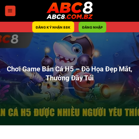
Chuyển
đến
nội
dung
ĐĂNG NHẬP
ĐĂNG KÝ NHẬN 88K
Chơi Game Bắn Cá H5 – Đồ Họa Đẹp Mắt,
Thưởng Đầy Túi